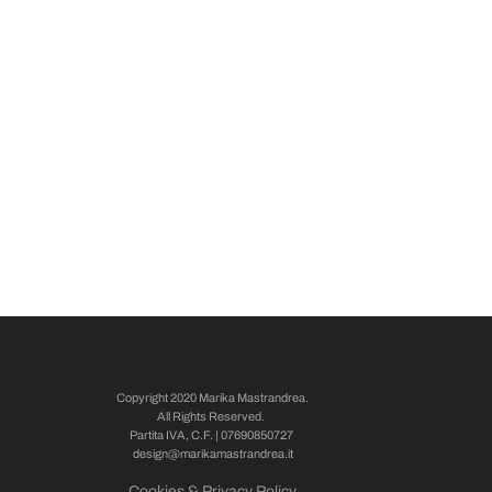
Copyright 2020 Marika Mastrandrea.
All Rights Reserved.
Partita IVA, C.F. | 07690850727
design@marikamastrandrea.it
Cookies & Privacy Policy