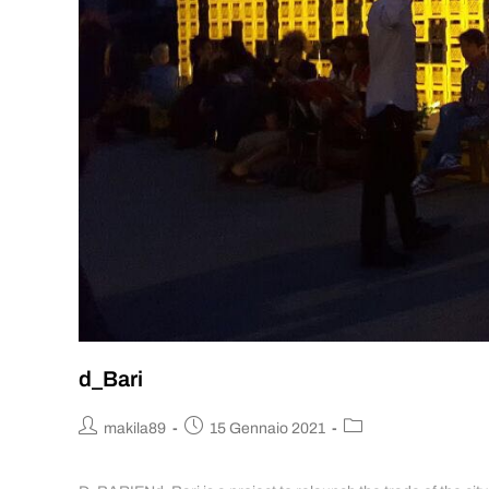
d_Bari
makila89
15 Gennaio 2021