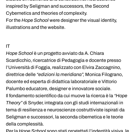
inspired by Seligman and successors, the Second
Cybernetics and theories of complexity.
For the
Hope School
were designer the visual identity,
illustrations and the website.
IT
Hope School
è un progetto avviato da A. Chiara
Scardicchio, ricercatrice di Pedagogia e docente presso
l’Università di Foggia, realizzato con Elvira Zaccagnino,
direttrice delle
“edizioni la meridiana”,
Monica Filograno,
docente ed esperta di didattica laboratoriale e Vittorio
Palumbo educatore, designer e innovatore sociale.
Il fondamento scientifico da cui muove la ricerca è la
“Hope
Theory”
di Snyder, integrata con gli studi internazionali in
tema di resilienza e neuroscienze costruttiviste ispirati da
Seligman e successori, la seconda cibernetica e le teorie
della complessità.
Per la
Hope School
sono stati progettati l’indentità visiva, le